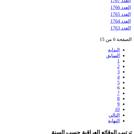
العدد 1767
العدد 1766
العدد 1765
العدد 1764
العدد 1763
الصفحة 6 من 15
البداية
السابق
1
2
3
4
5
6
7
8
9
10
التالي
النهاية
ترتيب الوقائع العراقية حسب السنة