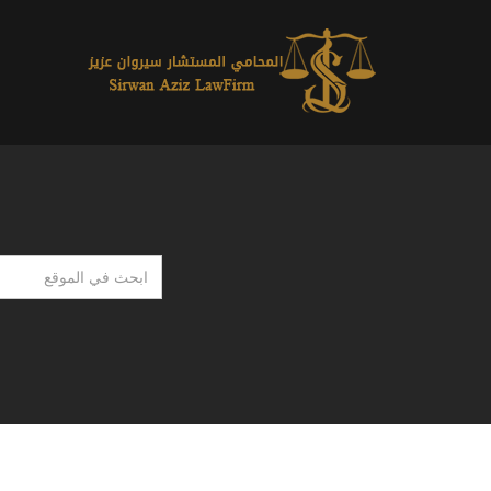
ابحث
في
الموقع