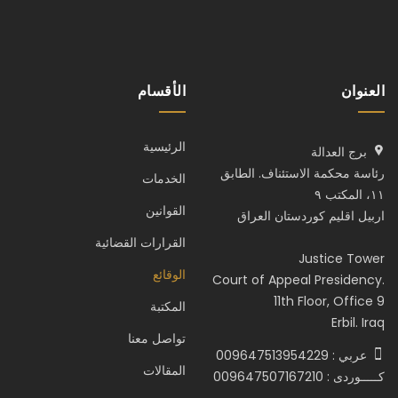
العنوان
الأقسام
الرئيسية
برج العدالة
رئاسة محكمة الاستئناف. الطابق
الخدمات
١١، المكتب ٩
القوانين
اربيل اقليم كوردستان العراق
القرارات القضائية
Justice Tower
الوقائع
Court of Appeal Presidency.
11th Floor, Office 9
المكتبة
Erbil. Iraq
تواصل معنا
عربي : 009647513954229
المقالات
كـــــوردى : 009647507167210