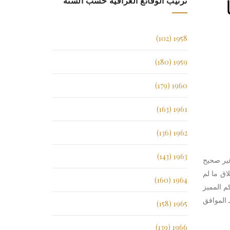
ترتيب الوقائع العراقية حسب السنة
1958 (102)
1959 (180)
1960 (179)
1961 (163)
1962 (136)
1963 (143)
غير صحيح
اق ما لم
1964 (160)
م المميز
ها وفق ما تقدم وعلى ان يبقى رسم التمييز تابعا ً للنتيجة وصدر القرار بالاتفاق في 11/شعبان/1429 هــ الموافق
1965 (158)
1966 (139)