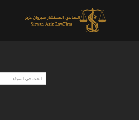
ابحث
في
الموقع