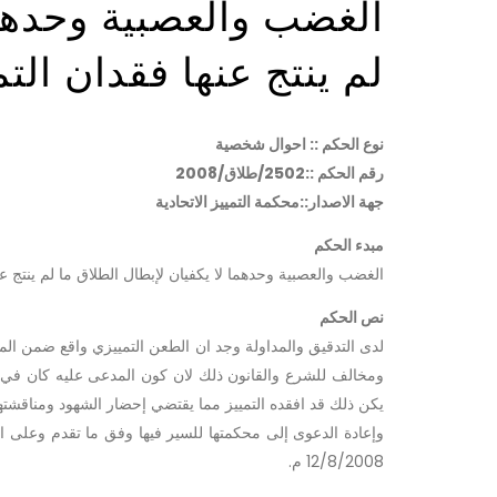
الغضب والعصبية وحدهما
لم ينتج عنها فقدان التم
نوع الحكم :: احوال شخصية
رقم الحكم ::2502/طلاق/2008
جهة الاصدار::محكمة التمييز الاتحادية
مبدء الحكم
الغضب والعصبية وحدهما لا يكفيان لإبطال الطلاق ما لم ينتج عنه
نص الحكم
لدى التدقيق والمداولة وجد ان الطعن التمييزي واقع ضمن المد
ومخالف للشرع والقانون ذلك لان كون المدعى عليه كان في ح
يكن ذلك قد افقده التمييز مما يقتضي إحضار الشهود ومناقشتهم
12/8/2008 م.