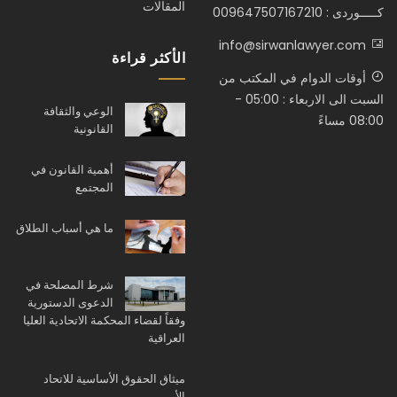
المقالات
كـــــوردى : 009647507167210
info@sirwanlawyer.com
الأكثر قراءة
أوقات الدوام في المكتب من
السبت الى الاربعاء : 05:00 -
الوعي والثقافة
08:00 مساءً
القانونية
أهمية القانون في
المجتمع
ما هي أسباب الطلاق
شرط المصلحة في
الدعوى الدستورية
وفقاً لقضاء المحكمة الاتحادية العليا
العراقية
ميثاق الحقوق الأساسية للاتحاد
الأوروبي