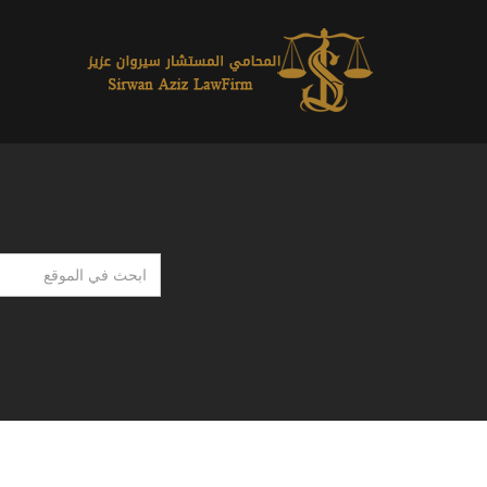
ابحث
في
الموقع