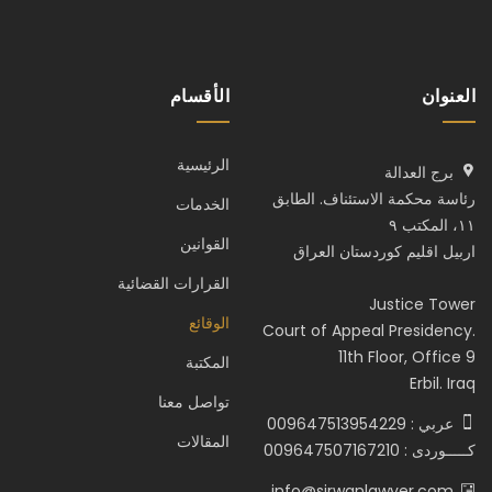
العنوان
الأقسام
الرئيسية
برج العدالة
رئاسة محكمة الاستئناف. الطابق
الخدمات
١١، المكتب ٩
القوانين
اربيل اقليم كوردستان العراق
القرارات القضائية
Justice Tower
الوقائع
Court of Appeal Presidency.
11th Floor, Office 9
المكتبة
Erbil. Iraq
تواصل معنا
عربي : 009647513954229
المقالات
كـــــوردى : 009647507167210
info@sirwanlawyer.com