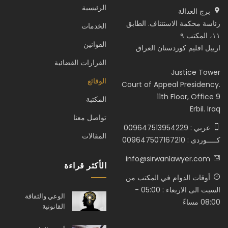
الرئيسية
برج العدالة
رئاسة محكمة الاستئناف. الطابق
الخدمات
١١، المكتب ٩
القوانين
اربيل اقليم كوردستان العراق
القرارات القضائية
Justice Tower
الوقائع
Court of Appeal Presidency.
11th Floor, Office 9
المكتبة
Erbil. Iraq
تواصل معنا
عربي : 009647513954229
المقالات
كـــــوردى : 009647507167210
info@sirwanlawyer.com
الأكثر قراءة
أوقات الدوام في المكتب من
السبت الى الاربعاء : 05:00 -
الوعي والثقافة
08:00 مساءً
القانونية