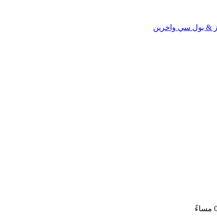
رز & بول سي واخرين