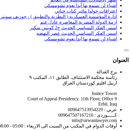
أشياء لن تسمع بها أبدا نعوم تشومسكي
إعترافات جولدا مائير كتاب حياتي
ادارة المؤسسة العسكرية ( النظرية والتطبيق ) - جوزيف سويت
ازمة الدولة المصرية المعاصرة عادل غنم
اسس الفكر السياسي الحديث ج2 كوينتن سكنر
اسس الفكر السياسي الحديث عصر النهضه
اشياء لن تسمع بها ابداً نعوم تشومسكي
العنوان
برج العدالة
رئاسة محكمة الاستئناف. الطابق ١١، المكتب ٩
اربيل اقليم كوردستان العراق
Justice Tower
Court of Appeal Presidency. 11th Floor, Office 9
Erbil. Iraq
عربي : 009647513954229
كـــــوردى : 009647507167210
info@sirwanlawyer.com
أوقات الدوام في المكتب من السبت الى الاربعاء : 05:00 - 08:00 مساءً