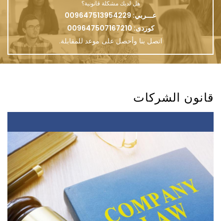
هل لديك مشكلة قانونية؟
عـــربي: 009647513954229
كوردی: 009647507167210
اتصل بنا وأحصل على موعد للمقابلة.
قانون الشركات