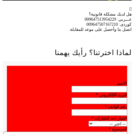
هل لديك مشكلة قانونية؟
عـــربي: 009647513954229
كوردی: 009647507167210
اتصل بنا وأحصل على موعد للمقابلة.
لماذا اخترتنا؟ رأيك يهمنا
الاسم
البريد الإلكتروني
*
رقم الهاتف
*
اختيار احد الخيارات
*
الموضوع
*