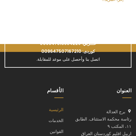
هل لديك مشكلة قانونية؟
عـــربي: 009647513954229
كوردی: 009647507167210
اتصل بنا وأحصل على موعد للمقابلة.
العنوان
الأقسام
الرئيسية
برج العدالة
رئاسة محكمة الاستئناف. الطابق
الخدمات
١١، المكتب ٩
القوانين
اربيل اقليم كوردستان العراق