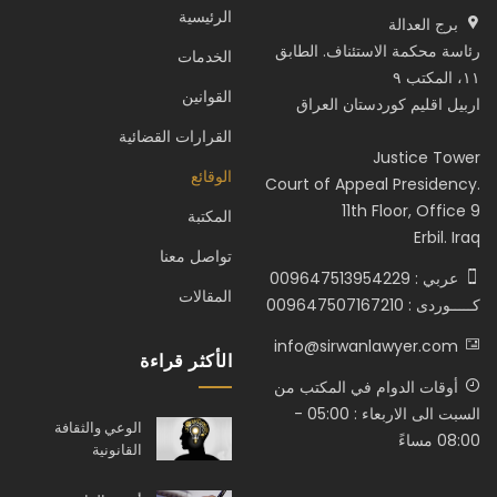
الرئيسية
برج العدالة
رئاسة محكمة الاستئناف. الطابق
الخدمات
١١، المكتب ٩
القوانين
اربيل اقليم كوردستان العراق
القرارات القضائية
Justice Tower
الوقائع
Court of Appeal Presidency.
11th Floor, Office 9
المكتبة
Erbil. Iraq
تواصل معنا
عربي : 009647513954229
المقالات
كـــــوردى : 009647507167210
info@sirwanlawyer.com
الأكثر قراءة
أوقات الدوام في المكتب من
السبت الى الاربعاء : 05:00 -
الوعي والثقافة
08:00 مساءً
القانونية