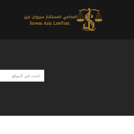
ابحث
في
الموقع