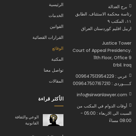
الرئيسية
برج العدالة
رئاسة محكمة الاستئناف. الطابق
الخدمات
١١، المكتب ٩
القوانين
اربيل اقليم كوردستان العراق
القرارات القضائية
Justice Tower
الوقائع
Court of Appeal Presidency.
11th Floor, Office 9
المكتبة
Erbil. Iraq
تواصل معنا
عربي : 009647513954229
المقالات
كـــــوردى : 009647507167210
info@sirwanlawyer.com
الأكثر قراءة
أوقات الدوام في المكتب من
السبت الى الاربعاء : 05:00 -
الوعي والثقافة
08:00 مساءً
القانونية