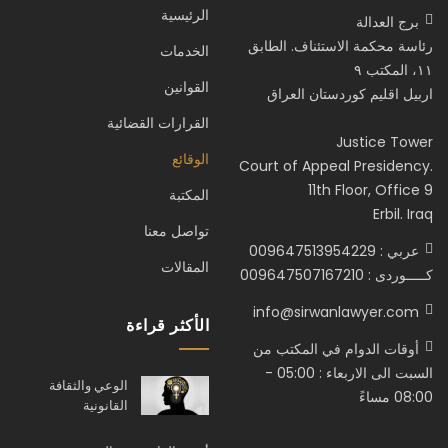
الرئيسية
برج العدالة
رئاسة محكمة الاستئناف. الطابق
الخدمات
١١، المكتب ٩
القوانين
اربيل اقليم كوردستان العراق
القرارات القضائية
Justice Tower
الوقائع
Court of Appeal Presidency.
11th Floor, Office 9
المكتبة
Erbil. Iraq
تواصل معنا
عربي : 009647513954229
المقالات
كـــــوردى : 009647507167210
info@sirwanlawyer.com
الأكثر قراءة
أوقات الدوام في المكتب من
السبت الى الاربعاء : 05:00 -
الوعي والثقافة
08:00 مساءً
القانونية