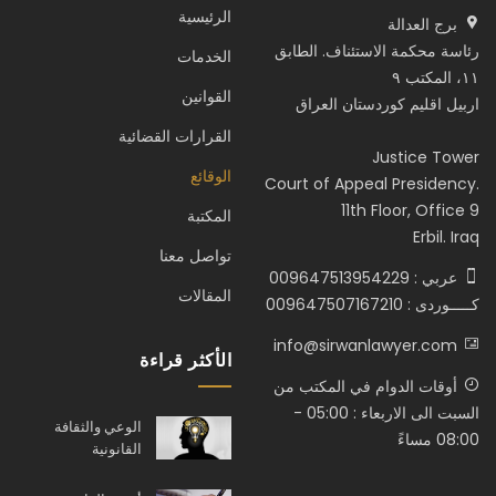
الرئيسية
برج العدالة
رئاسة محكمة الاستئناف. الطابق
الخدمات
١١، المكتب ٩
القوانين
اربيل اقليم كوردستان العراق
القرارات القضائية
Justice Tower
الوقائع
Court of Appeal Presidency.
11th Floor, Office 9
المكتبة
Erbil. Iraq
تواصل معنا
عربي : 009647513954229
المقالات
كـــــوردى : 009647507167210
info@sirwanlawyer.com
الأكثر قراءة
أوقات الدوام في المكتب من
السبت الى الاربعاء : 05:00 -
الوعي والثقافة
08:00 مساءً
القانونية