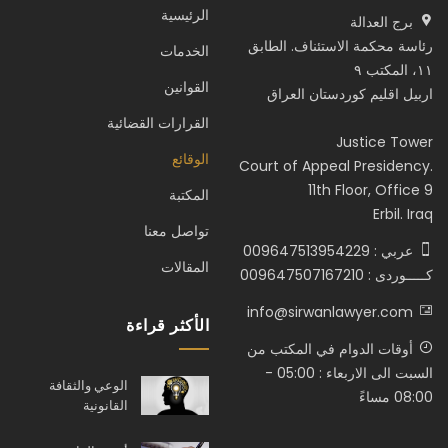
الرئيسية
برج العدالة
رئاسة محكمة الاستئناف. الطابق
الخدمات
١١، المكتب ٩
القوانين
اربيل اقليم كوردستان العراق
القرارات القضائية
Justice Tower
الوقائع
Court of Appeal Presidency.
11th Floor, Office 9
المكتبة
Erbil. Iraq
تواصل معنا
عربي : 009647513954229
المقالات
كـــــوردى : 009647507167210
info@sirwanlawyer.com
الأكثر قراءة
أوقات الدوام في المكتب من
السبت الى الاربعاء : 05:00 -
الوعي والثقافة
08:00 مساءً
القانونية