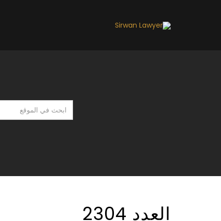
ابحث
في
الموقع
العدد 2304