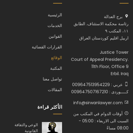
الرئيسية
برج العدالة
رئاسة محكمة الاستئناف. الطابق
الخدمات
١١، المكتب ٩
القوانين
اربيل اقليم كوردستان العراق
القرارات القضائية
Justice Tower
الوقائع
Court of Appeal Presidency.
11th Floor, Office 9
المكتبة
Erbil. Iraq
تواصل معنا
عربي : 009647513954229
المقالات
كـــــوردى : 009647507167210
info@sirwanlawyer.com
الأكثر قراءة
أوقات الدوام في المكتب من
السبت الى الاربعاء : 05:00 -
الوعي والثقافة
08:00 مساءً
القانونية