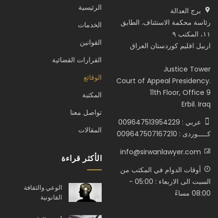
الرئيسية
برج العدالة
رئاسة محكمة الاستئناف. الطابق
الخدمات
١١، المكتب ٩
القوانين
اربيل اقليم كوردستان العراق
القرارات القضائية
Justice Tower
الوقائع
Court of Appeal Presidency.
11th Floor, Office 9
المكتبة
Erbil. Iraq
تواصل معنا
عربي : 009647513954229
المقالات
كـــــوردى : 009647507167210
info@sirwanlawyer.com
الأكثر قراءة
أوقات الدوام في المكتب من
السبت الى الاربعاء : 05:00 -
الوعي والثقافة
08:00 مساءً
القانونية