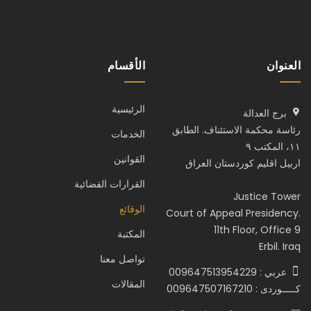
العنوان
الأقسام
الرئيسية
برج العدالة
رئاسة محكمة الاستئناف. الطابق
الخدمات
١١، المكتب ٩
القوانين
اربيل اقليم كوردستان العراق
القرارات القضائية
Justice Tower
الوقائع
Court of Appeal Presidency.
11th Floor, Office 9
المكتبة
Erbil. Iraq
تواصل معنا
عربي : 009647513954229
المقالات
كـــــوردى : 009647507167210