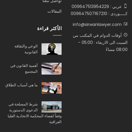
تواصل معنا
عربي : 009647513954229
المقالات
كـــــوردى : 009647507167210
info@sirwanlawyer.com
الأكثر قراءة
أوقات الدوام في المكتب من
السبت الى الاربعاء : 05:00 -
الوعي والثقافة
08:00 مساءً
القانونية
أهمية القانون في
المجتمع
ما هي أسباب الطلاق
شرط المصلحة في
الدعوى الدستورية
وفقاً لقضاء المحكمة الاتحادية العليا
العراقية