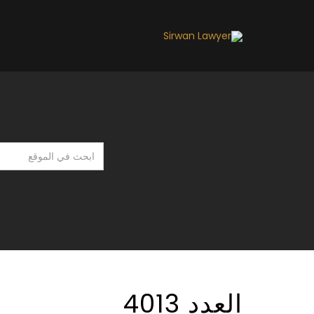
ابحث
في
الموقع
العدد 4013