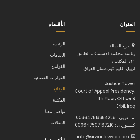
العنوان
الأقسام
الرئيسية
برج العدالة
رئاسة محكمة الاستئناف. الطابق
الخدمات
١١، المكتب ٩
القوانين
اربيل اقليم كوردستان العراق
القرارات القضائية
Justice Tower
الوقائع
Court of Appeal Presidency.
11th Floor, Office 9
المكتبة
Erbil. Iraq
تواصل معنا
عربي : 009647513954229
المقالات
كـــــوردى : 009647507167210
info@sirwanlawyer.com