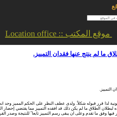
ع
موقع المكتب :: Location office
ق ما لم ينتج عنها فقدان التمييز.
ن التمييز.
نونية لذا قرر قبوله شكلاً. ولدى عطف النظر على الحكم المميز وجد 
لبطلان الطلاق ما لم يكن ذلك قد افقده التمييز مما يقتضي إحضار ال
على ان يبقى رسم التمييز تابعا ً للنتيجة وصدر القرار بالاتفاق في 11/شعبان/1429 هــ الم