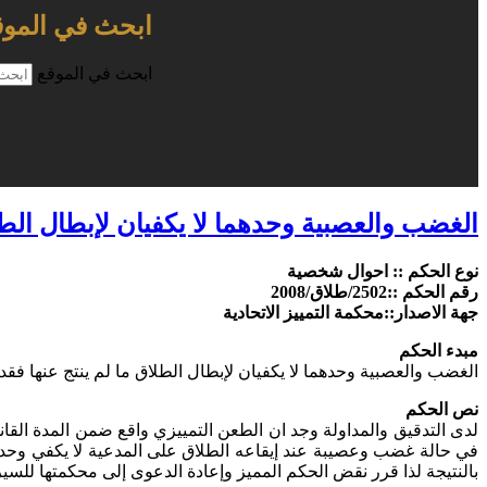
ابحث في الموق
ابحث في الموقع
الغضب والعصبية وحدهما لا يكفيان لإبطال الطلا
نوع الحكم :: احوال شخصية
رقم الحكم ::2502/طلاق/2008
جهة الاصدار::محكمة التمييز الاتحادية
مبدء الحكم
الغضب والعصبية وحدهما لا يكفيان لإبطال الطلاق ما لم ينتج عنها فقدا
نص الحكم
لدى التدقيق والمداولة وجد ان الطعن التمييزي واقع ضمن المدة القا
في حالة غضب وعصيبة عند إيقاعه الطلاق على المدعية لا يكفي وحده 
بالنتيجة لذا قرر نقض الحكم المميز وإعادة الدعوى إلى محكمتها للسير فيها وفق ما تقدم و