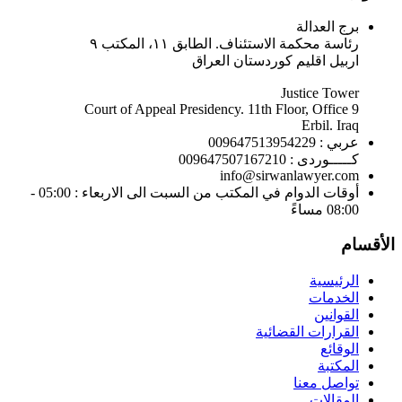
برج العدالة
رئاسة محكمة الاستئناف. الطابق ١١، المكتب ٩
اربيل اقليم كوردستان العراق
Justice Tower
Court of Appeal Presidency. 11th Floor, Office 9
Erbil. Iraq
عربي : 009647513954229
كـــــوردى : 009647507167210
info@sirwanlawyer.com
أوقات الدوام في المكتب من السبت الى الاربعاء : 05:00 -
08:00 مساءً
الأقسام
الرئيسية
الخدمات
القوانين
القرارات القضائية
الوقائع
المكتبة
تواصل معنا
المقالات