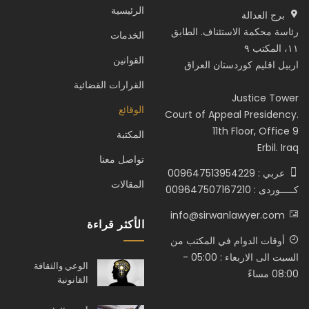
الرئيسية
برج العدالة
رئاسة محكمة الاستئناف. الطابق
الخدمات
١١، المكتب ٩
القوانين
اربيل اقليم كوردستان العراق
القرارات القضائية
Justice Tower
الوقائع
Court of Appeal Presidency.
11th Floor, Office 9
المكتبة
Erbil. Iraq
تواصل معنا
عربي : 009647513954229
المقالات
كـــــوردى : 009647507167210
info@sirwanlawyer.com
الأكثر قراءة
أوقات الدوام في المكتب من
السبت الى الاربعاء : 05:00 -
الوعي والثقافة
08:00 مساءً
القانونية