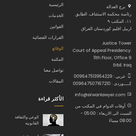
الرئيسية
برج العدالة
رئاسة محكمة الاستئناف. الطابق
الخدمات
١١، المكتب ٩
القوانين
اربيل اقليم كوردستان العراق
القرارات القضائية
Justice Tower
الوقائع
Court of Appeal Presidency.
11th Floor, Office 9
المكتبة
Erbil. Iraq
تواصل معنا
عربي : 009647513954229
المقالات
كـــــوردى : 009647507167210
info@sirwanlawyer.com
الأكثر قراءة
أوقات الدوام في المكتب من
السبت الى الاربعاء : 05:00 -
الوعي والثقافة
08:00 مساءً
القانونية