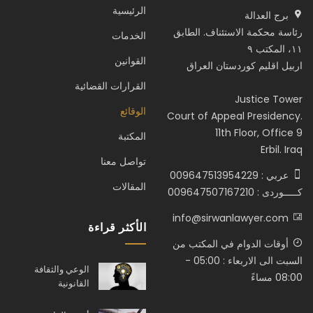
الرئيسية
برج العدالة
رئاسة محكمة الاستئناف. الطابق
الخدمات
١١، المكتب ٩
القوانين
اربيل اقليم كوردستان العراق
القرارات القضائية
Justice Tower
الوقائع
Court of Appeal Presidency.
11th Floor, Office 9
المكتبة
Erbil. Iraq
تواصل معنا
عربي : 009647513954229
المقالات
كـــــوردى : 009647507167210
info@sirwanlawyer.com
الأكثر قراءة
أوقات الدوام في المكتب من
السبت الى الاربعاء : 05:00 -
الوعي والثقافة
08:00 مساءً
القانونية